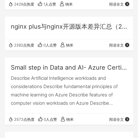
2429点热度
1人点赞
纳米
阅读全文
nginx plus与nginx开源版本差异汇总（20270721）
2382点热度
0人点赞
纳米
阅读全文
Small step in Data and AI- Azure Certificated
Describe Artificial Intelligence workloads and
considerations Describe fundamental principles of
machine learning on Azure Describe features of
computer vision workloads on Azure Describe
features of Natural Language Processing (NLP)
workloads on Azure Describ…
3573点热度
0人点赞
纳米
阅读全文